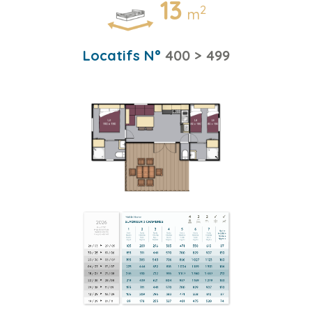
13
2
m
Locatifs N°
400 > 499