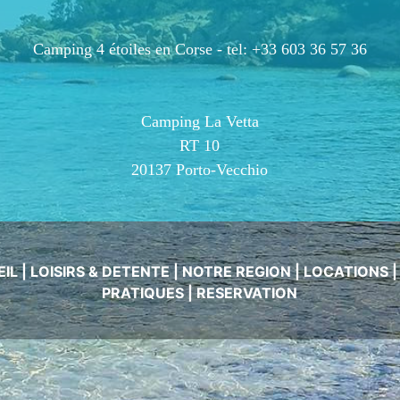
Camping 4 étoiles en Corse -
tel: +33 603 36 57 36
Camping La Vetta
RT 10
20137 Porto-Vecchio
EIL
|
LOISIRS & DETENTE
|
NOTRE REGION
|
LOCATIONS
PRATIQUES
|
RESERVATION