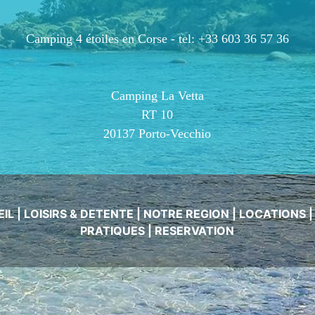
Camping 4 étoiles en Corse -
tel: +33 603 36 57 36
Camping La Vetta
RT 10
20137 Porto-Vecchio
EIL
|
LOISIRS & DETENTE
|
NOTRE REGION
|
LOCATIONS
PRATIQUES
|
RESERVATION