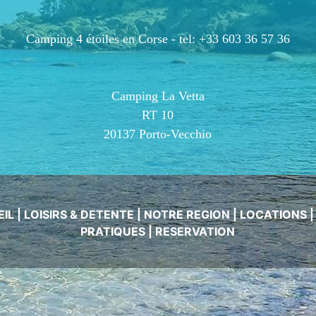
Camping 4 étoiles en Corse -
tel: +33 603 36 57 36
Camping La Vetta
RT 10
20137 Porto-Vecchio
EIL
|
LOISIRS & DETENTE
|
NOTRE REGION
|
LOCATIONS
PRATIQUES
|
RESERVATION