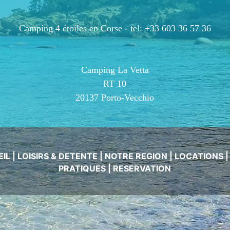
Camping 4 étoiles en Corse -
tel: +33 603 36 57 36
Camping La Vetta
RT 10
20137 Porto-Vecchio
EIL
|
LOISIRS & DETENTE
|
NOTRE REGION
|
LOCATIONS
PRATIQUES
|
RESERVATION